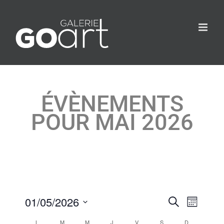
ÉVÈNEMENTS
POUR MAI 2026
01/05/2026
Évèneme
Recherche
Évèn
Month
Search
Select
L
M
M
J
V
S
D