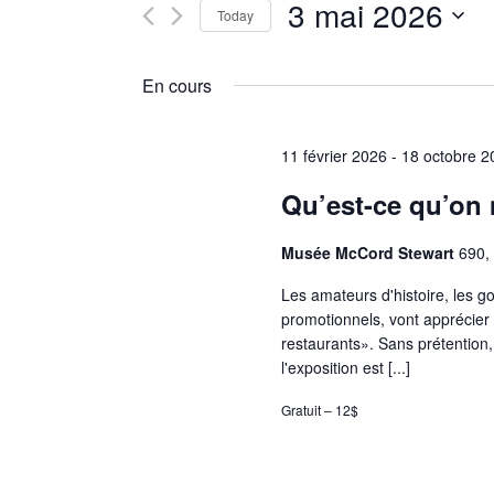
3 mai 2026
and
for
Today
Évènements
Select
Views
by
En cours
date.
Keyword.
Navigation
11 février 2026
-
18 octobre 2
Qu’est-ce qu’on
Musée McCord Stewart
690,
Les amateurs d'histoire, les g
promotionnels, vont apprécier 
restaurants». Sans prétention,
l'exposition est [...]
Gratuit – 12$