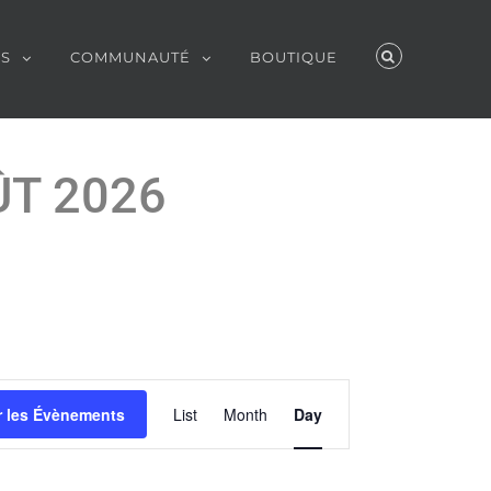
ES
COMMUNAUTÉ
BOUTIQUE
ÛT 2026
Évènement
r les Évènements
List
Month
Day
Views