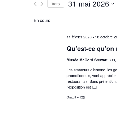
31 mai 2026
and
for
Today
Évènements
Select
Views
by
En cours
date.
Keyword.
Navigation
11 février 2026
-
18 octobre 2
Qu’est-ce qu’on
Musée McCord Stewart
690,
Les amateurs d'histoire, les g
promotionnels, vont apprécier 
restaurants». Sans prétention,
l'exposition est [...]
Gratuit – 12$