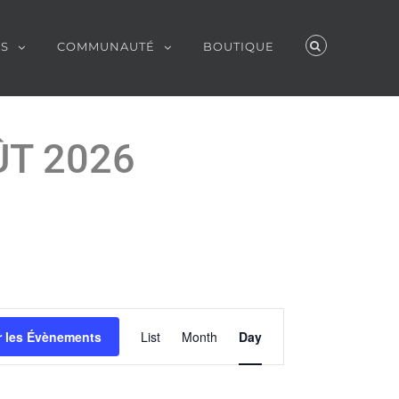
ES
COMMUNAUTÉ
BOUTIQUE
ÛT 2026
Évènement
r les Évènements
List
Month
Day
Views