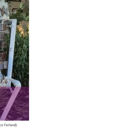
n
ce Ferland).