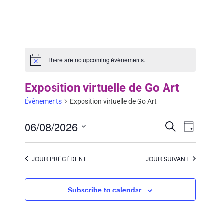
There are no upcoming évènements.
Exposition virtuelle de Go Art
Évènements
Exposition virtuelle de Go Art
06/08/2026
Évèneme
Recherche
Évèn
Day
Search
Select
View
date.
and
JOUR PRÉCÉDENT
JOUR SUIVANT
Navig
Views
Navigati
Subscribe to calendar