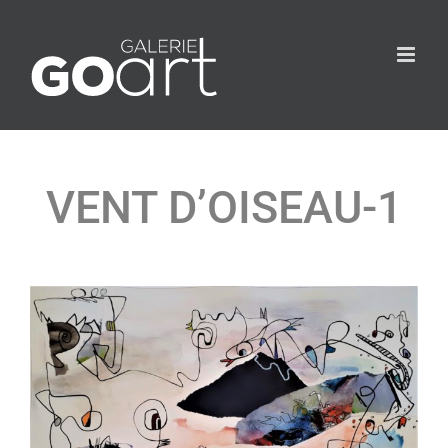
VENT D’OISEAU-1
Agrandir
l&apos;image