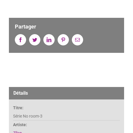
Partager
Facebook
Twitter
Linkedin
Pinterest
Email
Détails
Titre:
Série No room-3
Artiste:
Zïlon