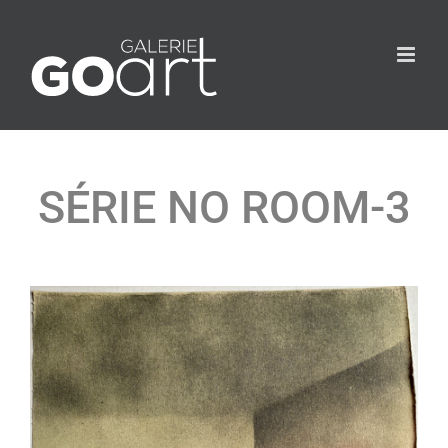
SÉRIE NO ROOM-3
Agrandir
l&apos;image