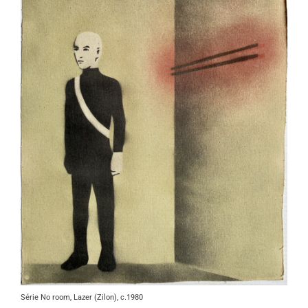
Série No room, Lazer (Zilon), c.1980