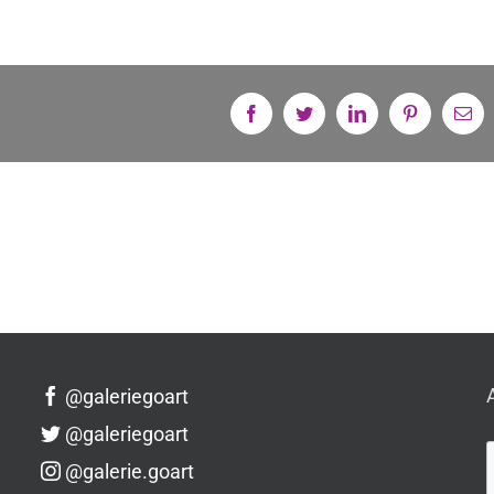
Facebook
Twitter
Linkedin
Pinterest
Em
@galeriegoart
@galeriegoart
@galerie.goart