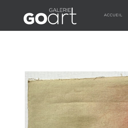
ACCUEIL
Agrandir
l&apos;image