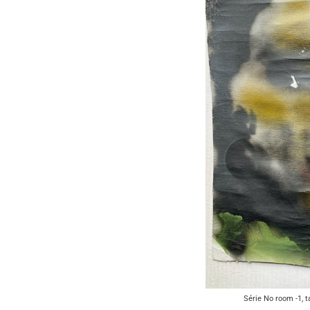
Série No room -1, t