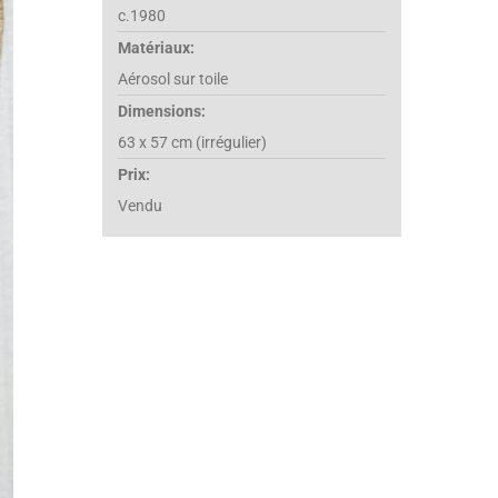
c.1980
Matériaux:
Aérosol sur toile
Dimensions:
63 x 57 cm (irrégulier)
Prix:
Vendu