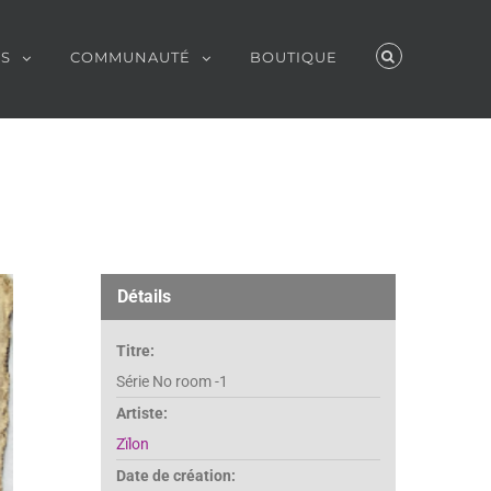
ES
COMMUNAUTÉ
BOUTIQUE
Détails
Titre:
Série No room -1
Artiste:
Zïlon
Date de création: