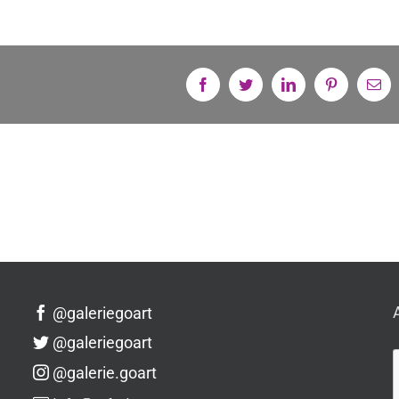
Facebook
Twitter
Linkedin
Pinterest
Em
@galeriegoart
@galeriegoart
@galerie.goart