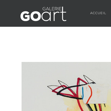
ACCUEIL
Agrandir
l&apos;image