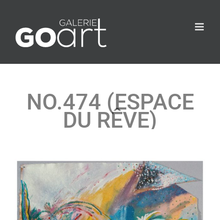
NO.474 (ESPACE
DU RÊVE)
Agrandir
l&apos;image