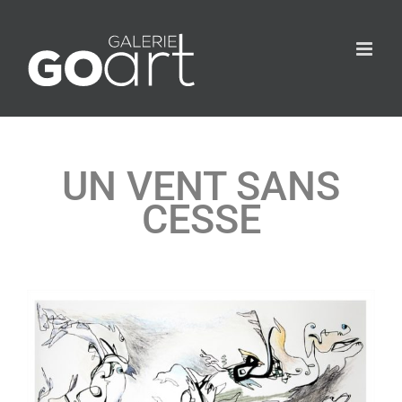
UN VENT SANS
CESSE
Agrandir
l&apos;image