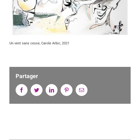
Un vent sans cesse, Carole Arbic, 2021
Partager
Facebook
Twitter
Linkedin
Pinterest
Email