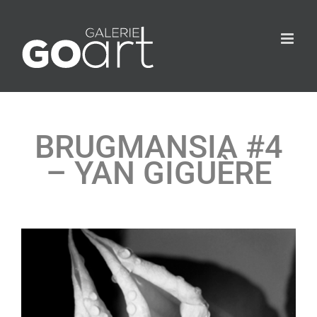
BRUGMANSIA #4
– YAN GIGUÈRE
Agrandir
l&apos;image