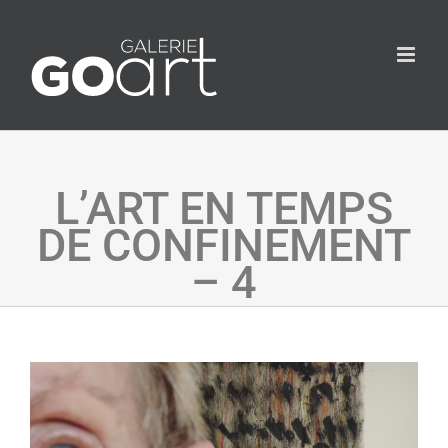
L’ART EN TEMPS
DE CONFINEMENT
– 4
Agrandir
l&apos;image