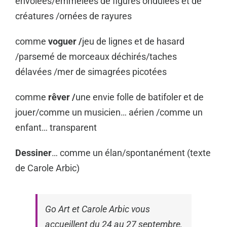
envolées/emmêlées de figures ondulées et de
créatures /ornées de rayures
comme
voguer /
jeu de lignes et de hasard
/parsemé de morceaux déchirés/taches
délavées /mer de simagrées picotées
comme
rêver /
une envie folle de batifoler et de
jouer/comme un musicien… aérien /comme un
enfant… transparent
Dessiner
… comme un élan/spontanément (texte
de Carole Arbic)
Go Art et Carole Arbic vous
accueillent du 24 au 27 septembre,