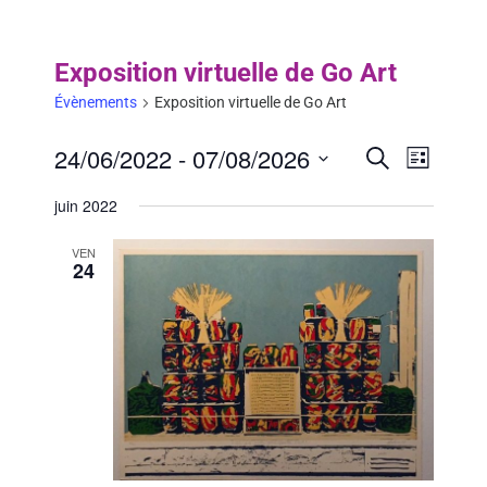
Exposition virtuelle de Go Art
Évènements
Exposition virtuelle de Go Art
24/06/2022
 - 
07/08/2026
Évèneme
Recherche
Évèn
List
Search
Select
View
juin 2022
date.
and
Navig
VEN
Views
24
Navigati