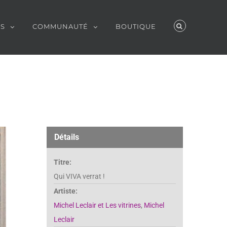
ES
COMMUNAUTÉ
BOUTIQUE
Détails
Titre:
Qui VIVA verrat !
Artiste:
Michel Leclair et Les vitrines
,
Michel
Leclair