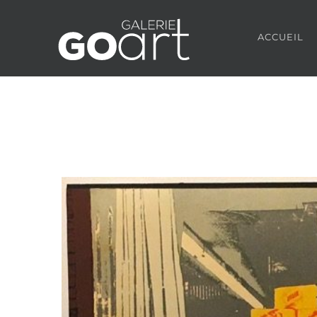
ACCUEIL
Agrandir
l&apos;image