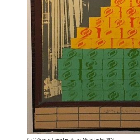
Qui VIVA verrat !, série Les vitrines, Michel Leclair, 1974