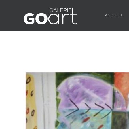
ACCUEIL
Agrandir
l&apos;image