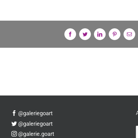
Facebook
Twitter
Linkedin
Pinterest
Em
@galeriegoart
@galeriegoart
@galerie.goart